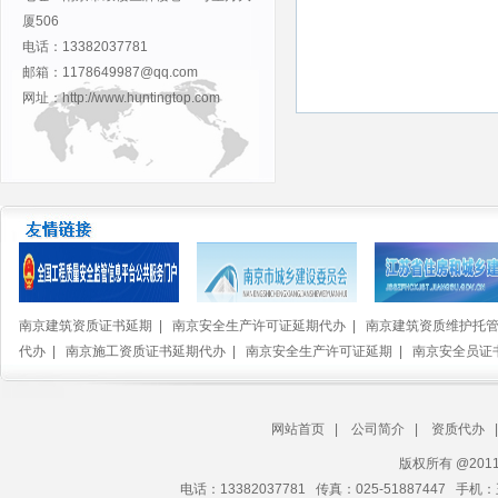
厦506
电话：13382037781
邮箱：1178649987@qq.com
网址：http://www.huntingtop.com
南京建筑资质证书延期
|
南京安全生产许可证延期代办
|
南京建筑资质维护托
代办
|
南京施工资质证书延期代办
|
南京安全生产许可证延期
|
南京安全员证
网站首页
|
公司简介
|
资质代办
版权所有 @20
电话：13382037781 传真：025-51887447 手