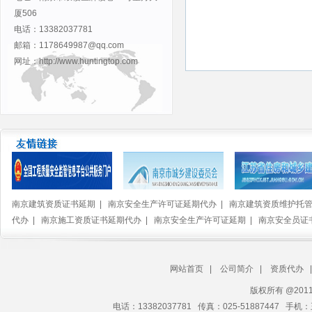
厦506
电话：13382037781
邮箱：1178649987@qq.com
网址：http://www.huntingtop.com
南京建筑资质证书延期
|
南京安全生产许可证延期代办
|
南京建筑资质维护托
代办
|
南京施工资质证书延期代办
|
南京安全生产许可证延期
|
南京安全员证
网站首页
|
公司简介
|
资质代办
版权所有 @20
电话：13382037781 传真：025-51887447 手