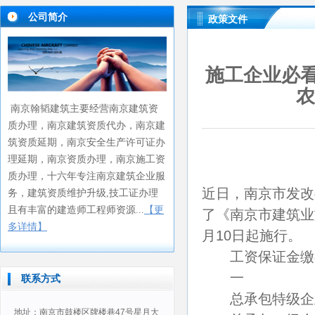
公司简介
政策文件
施工企业必
农
南京翰韬建筑主要经营
南京建筑资
质办理
南京建筑资质代办
南京建
，
，
筑资质延期
南京安全生产许可证办
，
理延期
南京资质办理
南京施工资
，
，
质办理
十六年专注南京建筑企业服
，
近日，南京市发改
务
，建筑资质维护升级,技工证办理
且有丰富的建造师工程师资源...
【更
了《南京市建筑业
多详情】
月10日起施行。
工资保证金缴
一
联系方式
总承包特级企业
地址：南京市鼓楼区牌楼巷47号星月大