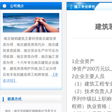
公司简介
施工专业承包
建筑
南京翰韬建筑主要经营
南京建筑资
质办理
南京建筑资质代办
南京建
，
，
筑资质延期
南京安全生产许可证办
，
理延期
南京资质办理
南京施工资
，
，
1企业资产
质办理
十六年专注南京建筑企业服
，
净资产200万元以
务
，建筑资质维护升级,技工证办理
且有丰富的建造师工程师资源...
【更
2企业主要人员
多详情】
（1）建筑工程专
（2）技术负责人
序列中级以上职称
联系方式
程师）执业资格；
地址：南京市鼓楼区牌楼巷47号星月大